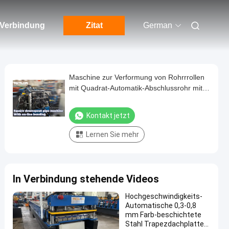
n Verbindung
Zitat
German
Maschine zur Verformung von Rohrrrollen
mit Quadrat-Automatik-Abschlussrohr mit
Biegevorrichtung
Kontakt jetzt
Lernen Sie mehr
In Verbindung stehende Videos
Hochgeschwindigkeits-
Automatische 0,3-0,8
mm Farb-beschichtete
Stahl Trapezdachplatten