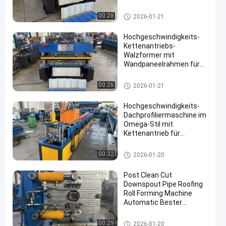
Dach-Rollformmaschine
Maschine zur Verformung von
00:28
2026-01-21
Dachrollen
Hochgeschwindigkeits-
Kettenantriebs-
Walzformer mit
Wandpaneelrahmen für
effiziente IBR-
Dachpaneel-
Maschine zur Verformung von
00:26
2026-01-21
Produktionslinie - Beste
Dachrollen
Fabrik
Hochgeschwindigkeits-
Dachprofiliermaschine im
Omega-Stil mit
Kettenantrieb für
Dachrinnen aus
verzinktem Stahl
Maschine zur Verformung von
00:32
2026-01-20
Dachrollen
Post Clean Cut
Downspout Pipe Roofing
Roll Forming Machine
Automatic Bester
Lieferant
Maschine zur Verformung von
00:29
2026-01-20