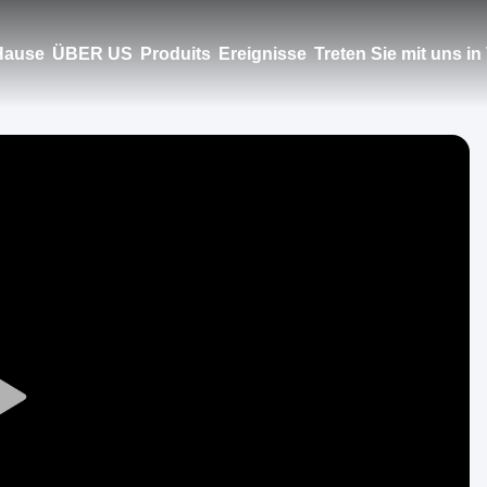
Hause
ÜBER US
Produits
Ereignisse
Treten Sie mit uns i
Play
Video