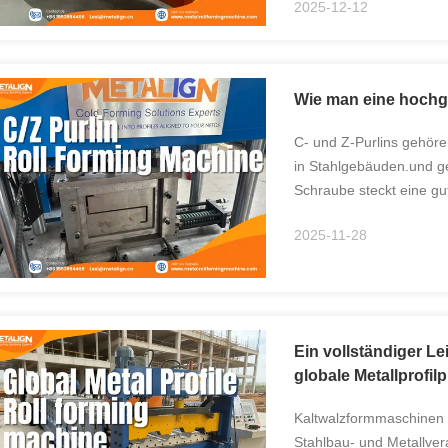
2025-12-12
Wie man eine hochge
C- und Z-Purlins gehöre
in Stahlgebäuden.und ge
Schraube steckt eine gu
Blog untersucht, wie ei
2025-11-28
Technologien ...
Ein vollständiger Le
globale Metallprofil
Kaltwalzformmaschinen s
Stahlbau- und Metallver