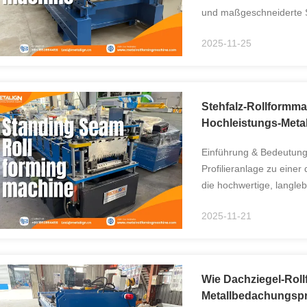
und maßgeschneiderte S
Herstellern eine effizie
2025-11-25
Stehfalz-Rollformma
Hochleistungs-Meta
Einführung & Bedeutung 
Profilieranlage zu einer
die hochwertige, langle
Mit ihrer Fähigkeit, prä
2025-11-21
Wie Dachziegel-Rol
Metallbedachungspr