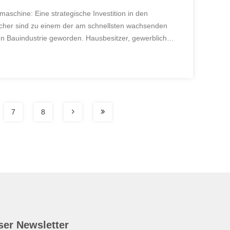
aschine: Eine strategische Investition in den
her sind zu einem der am schnellsten wachsenden
n Bauindustrie geworden. Hausbesitzer, gewerbliche
ebauer wechseln zu Metalldachziegelsystemen, da
7
8
ser Newsletter