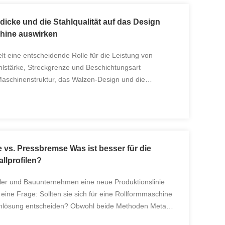
ldicke und die Stahlqualität auf das Design
hine auswirken
lt eine entscheidende Rolle für die Leistung von
lstärke, Streckgrenze und Beschichtungsart
 Maschinenstruktur, das Walzen-Design und die
r, die diese Faktoren übersehen, stehen nach der
vs. Pressbremse Was ist besser für die
llprofilen?
ller und Bauunternehmen eine neue Produktionslinie
g eine Frage: Sollten sie sich für eine Rollformmaschine
nlösung entscheiden? Obwohl beide Methoden Metall
ch ihre Funktionsweise, Effizienz und ihr ...