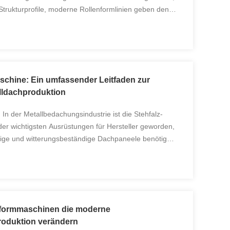
trukturprofile, moderne Rollenformlinien geben den
nte, genaue und kostengünstige Möglichkeit, der ...
schine: Ein umfassender Leitfaden zur
lldachproduktion
In der Metallbedachungsindustrie ist die Stehfalz-
 der wichtigsten Ausrüstungen für Hersteller geworden,
bige und witterungsbeständige Dachpaneele benötigen.
zise ineinandergreifende Nähte und saubere, ...
lformmaschinen die moderne
oduktion verändern