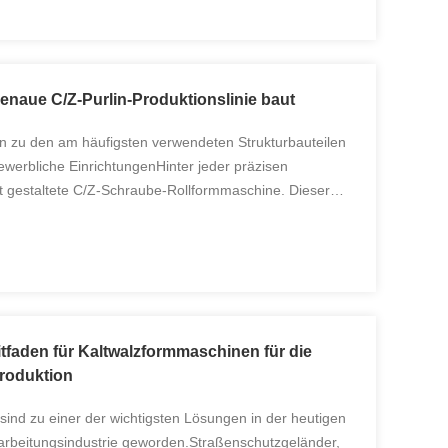
naue C/Z-Purlin-Produktionslinie baut
n zu den am häufigsten verwendeten Strukturbauteilen
werbliche EinrichtungenHinter jeder präzisen
t gestaltete C/Z-Schraube-Rollformmaschine. Dieser
ne moderne CZ-Purlin-Linie gebaut wird, welche
itfaden für Kaltwalzformmaschinen für die
produktion
ind zu einer der wichtigsten Lösungen in der heutigen
arbeitungsindustrie geworden.Straßenschutzgeländer,