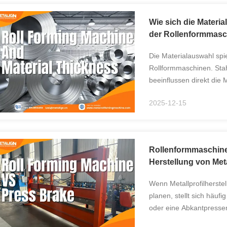
Wie sich die Materia
der Rollenformmasc
Die Materialauswahl spie
Rollformmaschinen. Stah
beeinflussen direkt die
Gesamtstabilität. Käufe
2025-12-15
Installation oft vor ...
Rollenformmaschine 
Herstellung von Meta
Wenn Metallprofilherste
planen, stellt sich häufi
oder eine Abkantpresse
formen, unterscheiden si