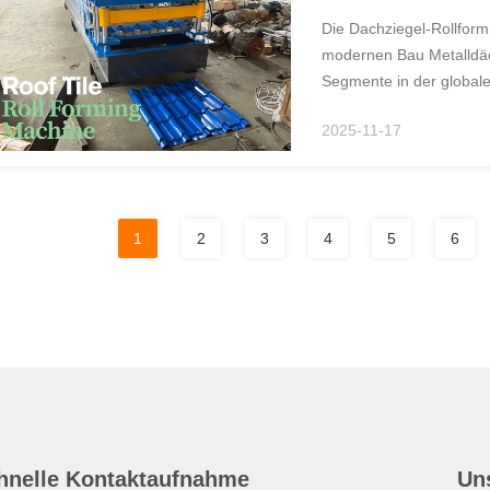
Die Dachziegel-Rollformm
modernen Bau Metalldäc
Segmente in der globale
Bauherren und Industri
2025-11-17
diese eine ...
1
2
3
4
5
6
hnelle Kontaktaufnahme
Un