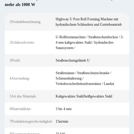
mehr als 1000 W
Highway U Post Roll Forming Machine mit
1Produktbezeichnung:
hydraulischem Schleudern und Getriebeantrieb
U-Rollformmaschine / Straßenschutzbecken / 3-
2Schlüsselwörter:
4 mm kaltgewalztes Stahl / hydraulisches
Stanzsystem /
3Profil:
Straßenschutzgelände U
Straßenzäune / Straßenschutzschranke /
4Anwendung:
Schienenhalterung /
Verkehrssicherheitsinfrastruktur / Landzä
5Art des Materials:
Kaltgewalztes Stahl/heißgewalztes Stahl
6Materialdicke:
3 bis 4 mm
7Produktionsgeschwindigkeit:
15m/min