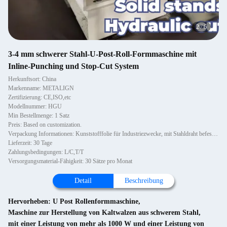
2
/
6
3-4 mm schwerer Stahl-U-Post-Roll-Formmaschine mit
Inline-Punching und Stop-Cut System
Herkunftsort: China
Markenname: METALIGN
Zertifizierung: CE,ISO,etc
Modellnummer: HGU
Min Bestellmenge: 1 Satz
Preis: Based on customization.
Verpackung Informationen: Kunststofffolie für Industriezwecke, mit Stahldraht befestigt.
Lieferzeit: 30 Tage
Zahlungsbedingungen: L/C,T/T
Versorgungsmaterial-Fähigkeit: 30 Sätze pro Monat
Detail
Beschreibung
Hervorheben:
U Post Rollenformmaschine
,
Maschine zur Herstellung von Kaltwalzen aus schwerem Stahl
,
mit einer Leistung von mehr als 1000 W und einer Leistung von