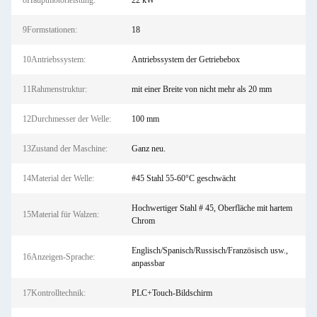
8Hauptmotorleistung:
22 kW
9Formstationen:
18
10Antriebssystem:
Antriebssystem der Getriebebox
11Rahmenstruktur:
mit einer Breite von nicht mehr als 20 mm
12Durchmesser der Welle:
100 mm
13Zustand der Maschine:
Ganz neu.
14Material der Welle:
#45 Stahl 55-60°C geschwächt
Hochwertiger Stahl # 45, Oberfläche mit hartem
15Material für Walzen:
Chrom
Englisch/Spanisch/Russisch/Französisch usw.,
16Anzeigen-Sprache:
anpassbar
17Kontrolltechnik:
PLC+Touch-Bildschirm