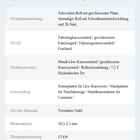
Schwerlast-Roll mit geschlossener Platte,
1Produktbezeichnung:
ehemaliger Roll mit Schrottkantenrückwicklung
und 26-Stati
Fahrzeugkarosserieteil / geschlossenes
2Profil:
Fahrzeugteil / Fahrzeugseitenwandteil /
Frachtteil
Metall-Lkw-Karosserieteil / geschlossene
3Schlüsselwörter:
Karosserieteil / Rollenformleitung / 7,5 T
Hydraulischer De
Seitenplatten für Lkw-Karosserie / Wandplatten
4Anwendung:
für Nutzfahrzeuge / Wandkonstruktion für
Container /
5Art des Materials:
Verzinktes Stahl
6Materialdicke:
10,5-2,5 mm
7Hauptmotorleistung:
15 kW