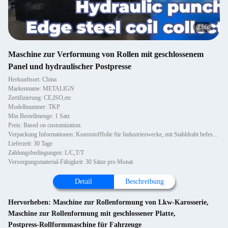
2
/
6
Maschine zur Verformung von Rollen mit geschlossenem
Panel und hydraulischer Postpresse
Herkunftsort: China
Markenname: METALIGN
Zertifizierung: CE,ISO,etc
Modellnummer: TKP
Min Bestellmenge: 1 Satz
Preis: Based on customization.
Verpackung Informationen: Kunststofffolie für Industriezwecke, mit Stahldraht befestigt.
Lieferzeit: 30 Tage
Zahlungsbedingungen: L/C,T/T
Versorgungsmaterial-Fähigkeit: 30 Sätze pro Monat
Detail
Beschreibung
Hervorheben:
Maschine zur Rollenformung von Lkw-Karosserie
,
Maschine zur Rollenformung mit geschlossener Platte
,
Postpress-Rollformmaschine für Fahrzeuge