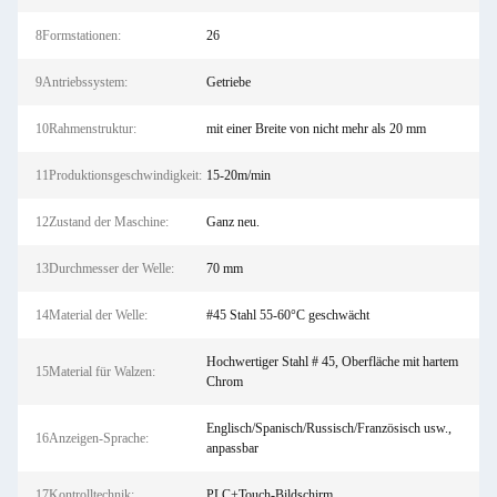
8Formstationen:
26
9Antriebssystem:
Getriebe
10Rahmenstruktur:
mit einer Breite von nicht mehr als 20 mm
11Produktionsgeschwindigkeit:
15-20m/min
12Zustand der Maschine:
Ganz neu.
13Durchmesser der Welle:
70 mm
14Material der Welle:
#45 Stahl 55-60°C geschwächt
Hochwertiger Stahl # 45, Oberfläche mit hartem
15Material für Walzen:
Chrom
Englisch/Spanisch/Russisch/Französisch usw.,
16Anzeigen-Sprache:
anpassbar
17Kontrolltechnik:
PLC+Touch-Bildschirm