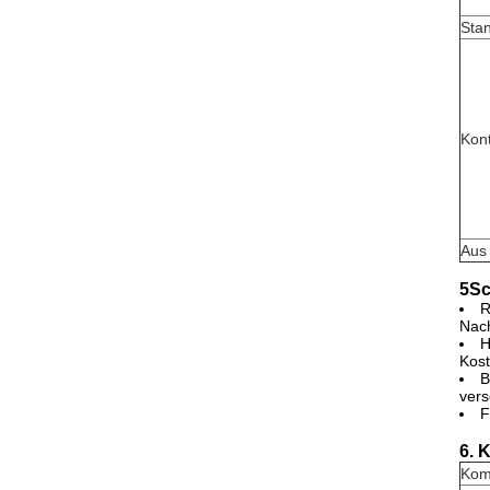
Stan
Kont
Aus
5Sc
R
Nach
H
Kost
B
vers
F
6. 
Kom