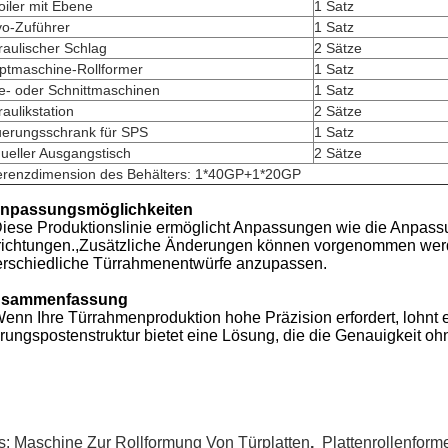
iler mit Ebene
1 Satz
vo-Zuführer
1 Satz
aulischer Schlag
2 Sätze
ptmaschine-Rollformer
1 Satz
e- oder Schnittmaschinen
1 Satz
aulikstation
2 Sätze
uerungsschrank für SPS
1 Satz
ueller Ausgangstisch
2 Sätze
erenzdimension des Behälters: 1*40GP+1*20GP
Anpassungsmöglichkeiten
iese Produktionslinie ermöglicht Anpassungen wie die Anpass
richtungen.,Zusätzliche Änderungen können vorgenommen werden
erschiedliche Türrahmenentwürfe anzupassen.
usammenfassung
enn Ihre Türrahmenproduktion hohe Präzision erfordert, lohnt es
rungspostenstruktur bietet eine Lösung, die die Genauigkeit oh
s:
Maschine Zur Rollformung Von Türplatten
,
Plattenrollenform