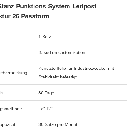
Stanz-Punktions-System-Leitpost-
ktur 26 Passform
1 Satz
Based on customization.
Kunststofffolie für Industriezwecke, mit
rdverpackung:
Stahldraht befestigt.
ist:
30 Tage
ngsmethode:
L/C,T/T
apazität:
30 Sätze pro Monat