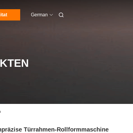
itat
German
UKTEN
m
präzise Türrahmen-Rollformmaschine