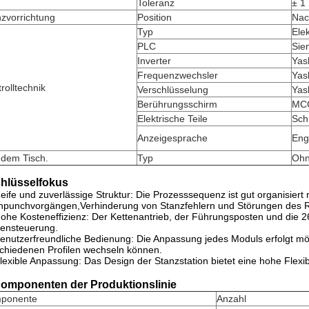
Toleranz
± 1
zvorrichtung
Position
Nac
Typ
Ele
PLC
Sie
Inverter
Yas
Frequenzwechsler
Yas
rolltechnik
Verschlüsselung
Ya
Berührungsschirm
MC
Elektrische Teile
Sch
Anzeigesprache
Eng
 dem Tisch.
Typ
Ohn
hlüsselfokus
eife und zuverlässige Struktur: Die Prozesssequenz ist gut organisiert m
punchvorgängen,Verhinderung von Stanzfehlern und Störungen des R
ohe Kosteneffizienz: Der Kettenantrieb, der Führungsposten und die 26-P
ensteuerung.
enutzerfreundliche Bedienung: Die Anpassung jedes Moduls erfolgt mög
chiedenen Profilen wechseln können.
lexible Anpassung: Das Design der Stanzstation bietet eine hohe Flexi
Komponenten der Produktionslinie
ponente
Anzahl