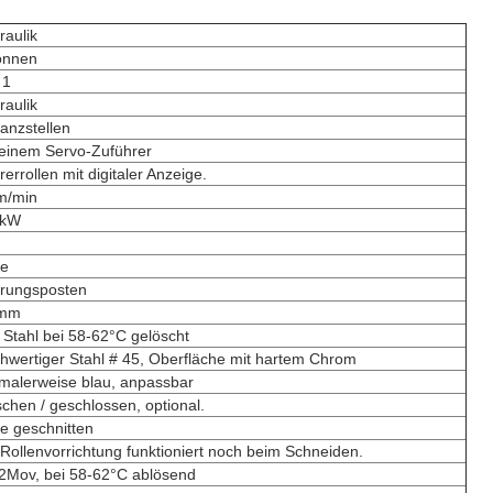
raulik
onnen
 1
raulik
tanzstellen
 einem Servo-Zuführer
errollen mit digitaler Anzeige.
m/min
 kW
te
rungsposten
 mm
 Stahl bei 58-62°C gelöscht
hwertiger Stahl # 45, Oberfläche mit hartem Chrom
malerweise blau, anpassbar
chen / geschlossen, optional.
e geschnitten
 Rollenvorrichtung funktioniert noch beim Schneiden.
2Mov, bei 58-62°C ablösend