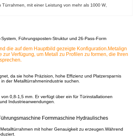
on Türrahmen
, 
mit einer Leistung von mehr als 1000 W
, 
-System, Führungsposten-Struktur und 26-Pass-Form
nd die auf dem Hauptbild gezeigte Konfiguration.Metalign
ie zur Verfügung, um Metall zu Profilen zu formen, die Ihren
tsprechen.
gnet, da sie hohe Präzision, hohe Effizienz und Platzersparnis
 in der Metalltürrahmenindustrie suchen.
von 0,8-1,5 mm. Er verfügt über ein für Türinstallationen
n- und Industrieanwendungen.
n Führungsmaschine Formmaschine Hydraulisches
m Metalltürrahmen mit hoher Genauigkeit zu erzeugen.Während
duziert.