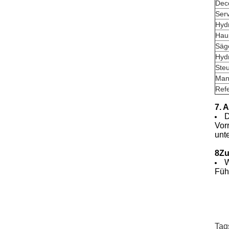
Deco
Ser
Hydr
Hau
Säg
Hydr
Ste
Man
Ref
7. 
D
Vor
unt
8Z
W
Füh
Tag