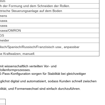
 mm
h der Formung und dem Schneiden der Rollen.
ktrische Steuerungsanlage auf dem Boden
mens
kawa
kawa
skawa/OMRON
GS
neider
lisch/Spanisch/Russisch/Französisch usw., anpassbar
e Kraftwalzen, manuell.
it wissenschaftlich verteilten Vor- und
ollenformprozesses.
ass-Konfiguration sorgen für Stabilität bei gleichzeitiger
lichst digital und automatisiert, sodass Kunden schnell zwischen
bilität, und Formenwechsel sind einfach durchzuführen.