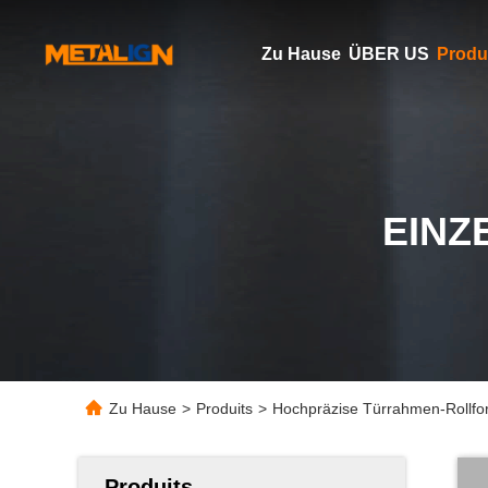
Zu Hause
ÜBER US
Produ
EINZ
Zu Hause
>
Produits
>
Hochpräzise Türrahmen-Rollfo
Produits