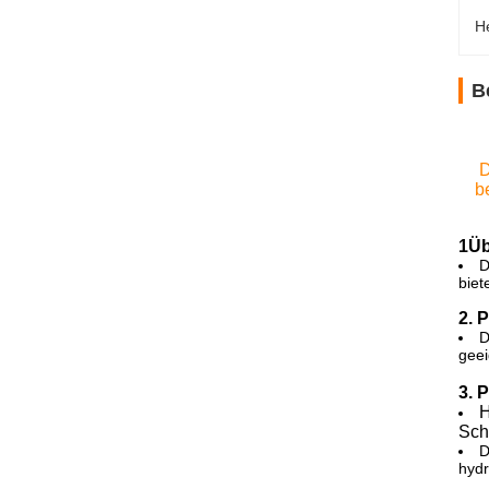
H
B
D
b
1Üb
D
biet
2. 
D
geei
3. 
H
Sch
D
hydr