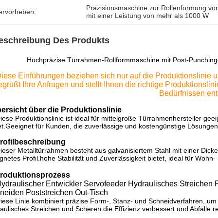
Präzisionsmaschine zur Rollenformung v
ervorheben:
mit einer Leistung von mehr als 1000 W
eschreibung Des Produkts
Hochpräzise Türrahmen-Rollformmaschine mit Post-Punching
iese Einführungen beziehen sich nur auf die Produktionslinie u
egrüßt Ihre Anfragen und stellt Ihnen die richtige Produktionslin
Bedürfnissen en
ersicht über die Produktionslinie
iese Produktionslinie ist ideal für mittelgroße Türrahmenhersteller geei
et.Geeignet für Kunden, die zuverlässige und kostengünstige Lösungen
Profilbeschreibung
ieser Metalltürrahmen besteht aus galvanisiertem Stahl mit einer Dicke 
gnetes Profil.hohe Stabilität und Zuverlässigkeit bietet, ideal für Woh
Produktionsprozess
ydraulischer Entwickler Servofeeder Hydraulisches Streiche
neiden Poststreichen Out-Tisch
iese Linie kombiniert präzise Form-, Stanz- und Schneidverfahren, u
aulisches Streichen und Scheren die Effizienz verbessert und Abfälle re