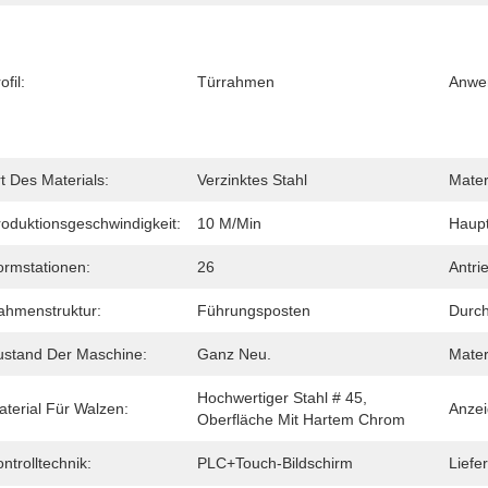
ofil:
Türrahmen
Anwe
t Des Materials:
Verzinktes Stahl
Mater
roduktionsgeschwindigkeit:
10 M/min
Haupt
ormstationen:
26
Antri
ahmenstruktur:
Führungsposten
Durch
ustand Der Maschine:
Ganz Neu.
Mater
Hochwertiger Stahl # 45, 
aterial Für Walzen:
Anzei
Oberfläche Mit Hartem Chrom
ntrolltechnik:
PLC+Touch-Bildschirm
Liefer