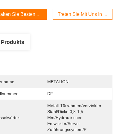
alten Sie Besten Preis
Treten Sie Mit Uns In Verbindung
 Produkts
enname
METALIGN
llnummer
DF
Metall-Türrahmen/Verzinkter 
Stahl/Dicke 0,8-1,5 
sselwörter:
Mm/Hydraulischer 
Entwickler/Servo-
Zuführungssystem/P