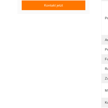
Kontakt jetzt
Pr
Ar
P
F
R
Z
M
Ko