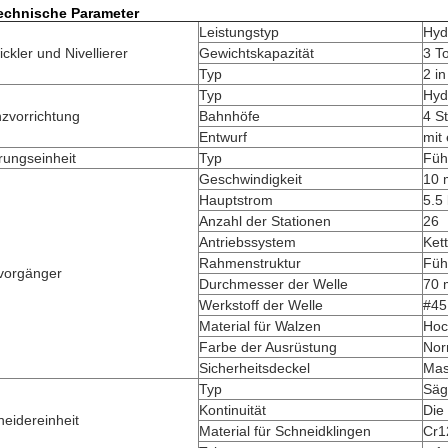
Technische Parameter
Leistungstyp
Hyd
ckler und Nivellierer
Gewichtskapazität
3 T
Typ
2 in
Typ
Hyd
zvorrichtung
Bahnhöfe
4 S
Entwurf
mit
rungseinheit
Typ
Führ
Geschwindigkeit
10 
Hauptstrom
5.5
Anzahl der Stationen
26
Antriebssystem
Ket
Rahmenstruktur
Füh
lvorgänger
Durchmesser der Welle
70
Werkstoff der Welle
#45
Material für Walzen
Hoc
Farbe der Ausrüstung
Nor
Sicherheitsdeckel
Mas
Typ
Säg
Kontinuität
Die
eidereinheit
Material für Schneidklingen
Cr1