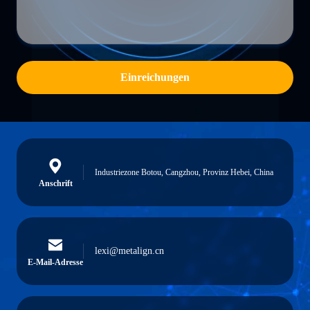
Einreichungen
Industriezone Botou, Cangzhou, Provinz Hebei, China
Anschrift
lexi@metalign.cn
E-Mail-Adresse